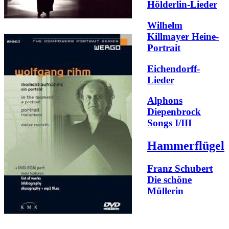
Hölderlin-Lieder
Wilhelm
Killmayer Heine-
Portrait
Eichendorff-
Lieder
Alphons
Diepenbrock
Songs I/III
Hammerflügel
Franz Schubert
Die schöne
Müllerin