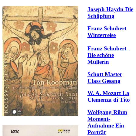
Joseph Haydn Die
Schöpfung
Franz Schubert
Winterreise
Franz Schubert
Die schöne
Müllerin
Schott Master
Class Gesang
W. A. Mozart La
Clemenza di Tito
Wolfgang Rihm
Moment-
Aufnahme Ein
Porträt