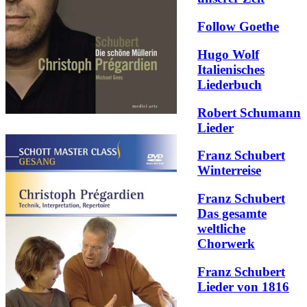
Follow Goethe
Hugo Wolf
Italienisches
Liederbuch
Robert Schumann
Lieder
Franz Schubert
Winterreise
Franz Schubert
Das gesamte
weltliche
Chorwerk
Franz Schubert
Lieder von 1816