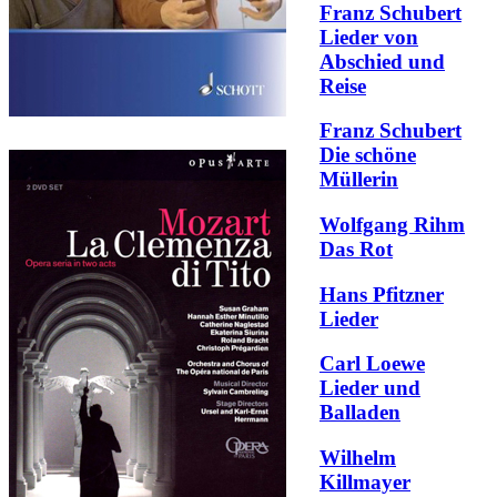
Franz Schubert
Lieder von
Abschied und
Reise
Franz Schubert
Die schöne
Müllerin
Wolfgang Rihm
Das Rot
Hans Pfitzner
Lieder
Carl Loewe
Lieder und
Balladen
Wilhelm
Killmayer