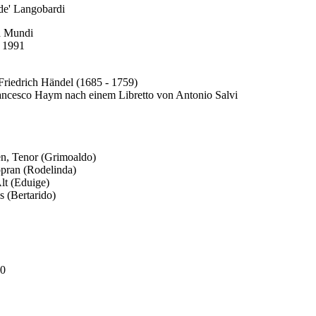
de' Langobardi
a Mundi
 1991
riedrich Händel (1685 - 1759)
ancesco Haym nach einem Libretto von Antonio Salvi
en, Tenor (Grimoaldo)
opran (Rodelinda)
lt (Eduige)
s (Bertarido)
90