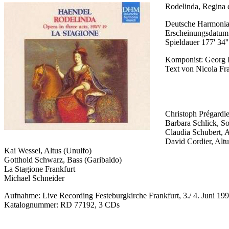
Rodelinda, Regina 
Deutsche Harmoni
Erscheinungsdatum
Spieldauer 177' 34''
Komponist: Georg F
Text von Nicola Fr
Christoph Prégardi
Barbara Schlick, S
Claudia Schubert, A
David Cordier, Altu
Kai Wessel, Altus (Unulfo)
Gotthold Schwarz, Bass (Garibaldo)
La Stagione Frankfurt
Michael Schneider
Aufnahme: Live Recording Festeburgkirche Frankfurt, 3./ 4. Juni 19
Katalognummer: RD 77192, 3 CDs