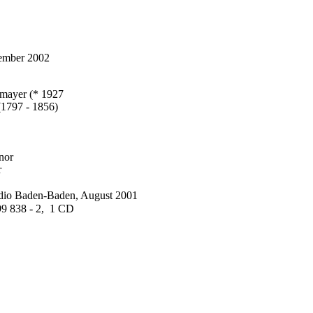
ember 2002
lmayer (* 1927
(1797 - 1856)
nor
r
dio Baden-Baden, August 2001
9 838 - 2, 1 CD