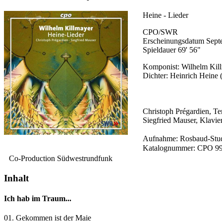
Heine - Lieder
CPO/SWR
Erscheinungsdatum Sept
Spieldauer 69' 56"
Komponist: Wilhelm Kil
Dichter: Heinrich Heine 
Christoph Prégardien, Te
Siegfried Mauser, Klavie
Aufnahme: Rosbaud-Stu
Katalognummer: CPO 99
Co-Production Südwestrundfunk
Inhalt
Ich hab im Traum...
01. Gekommen ist der Maie