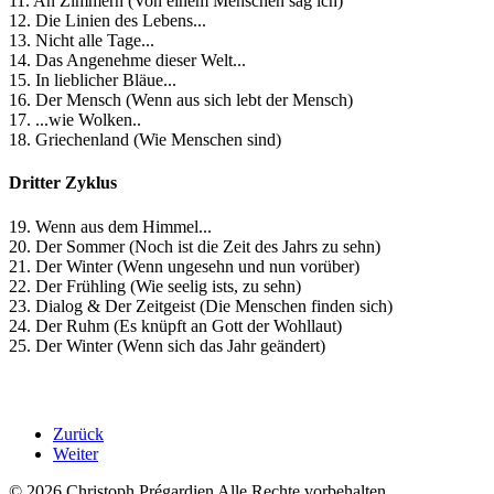
11. An Zimmern (Von einem Menschen sag ich)
12. Die Linien des Lebens...
13. Nicht alle Tage...
14. Das Angenehme dieser Welt...
15. In lieblicher Bläue...
16. Der Mensch (Wenn aus sich lebt der Mensch)
17. ...wie Wolken..
18. Griechenland (Wie Menschen sind)
Dritter Zyklus
19. Wenn aus dem Himmel...
20. Der Sommer (Noch ist die Zeit des Jahrs zu sehn)
21. Der Winter (Wenn ungesehn und nun vorüber)
22. Der Frühling (Wie seelig ists, zu sehn)
23. Dialog & Der Zeitgeist (Die Menschen finden sich)
24. Der Ruhm (Es knüpft an Gott der Wohllaut)
25. Der Winter (Wenn sich das Jahr geändert)
Zurück
Weiter
© 2026 Christoph Prégardien Alle Rechte vorbehalten