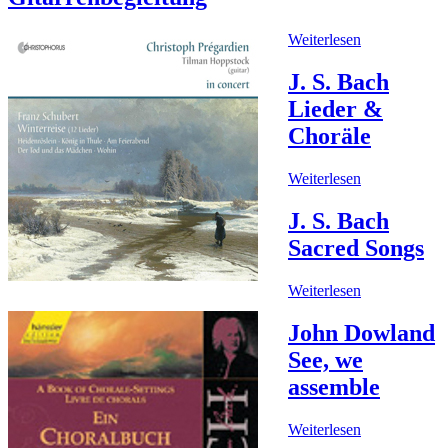
Weiterlesen
J. S. Bach
Lieder &
Choräle
Weiterlesen
J. S. Bach
Sacred Songs
Weiterlesen
John Dowland
See, we
assemble
Weiterlesen