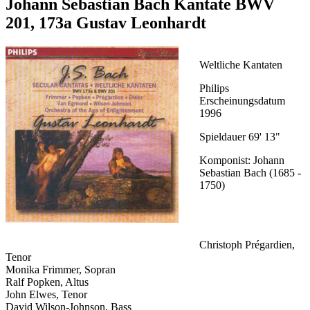
Johann Sebastian Bach Kantate BWV
201, 173a Gustav Leonhardt
Weltliche Kantaten
Philips
Erscheinungsdatum
1996
Spieldauer 69' 13"
Komponist: Johann
Sebastian Bach (1685 -
1750)
Christoph Prégardien,
Tenor
Monika Frimmer, Sopran
Ralf Popken, Altus
John Elwes, Tenor
David Wilson-Johnson, Bass