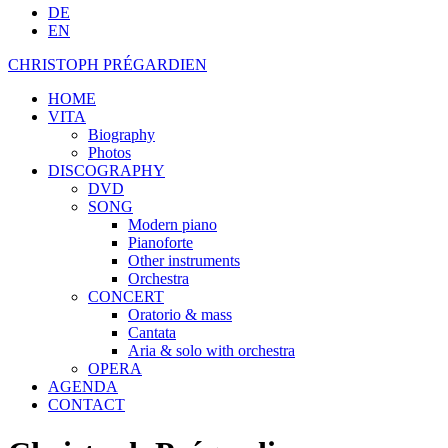
DE
EN
CHRISTOPH PRÉGARDIEN
HOME
VITA
Biography
Photos
DISCOGRAPHY
DVD
SONG
Modern piano
Pianoforte
Other instruments
Orchestra
CONCERT
Oratorio & mass
Cantata
Aria & solo with orchestra
OPERA
AGENDA
CONTACT