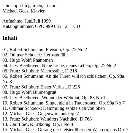
Christoph Prégardien, Tenor
Michael Gees, Klavier
Aufnahme: Juni/Juli 1999
Katalognummer: CPO 999 685 - 2, 1 CD
Inhalt
01. Robert Schumann: Freisinn, Op. 25 No 2
02. Othmar Schoeck: Herbstgefühl
03. Hugo Wolf: Phänomen
04. L. v. Beethoven: Neue Liebe, neues Leben, Op. 75 No 2
05. Franz Schubert: Meeresstille, D 216
06. Robert Schumann: An die Türen will ich schleichen, Op. 98a
No 8
07. Franz Schubert: Erster Verlust, D 226
08. Hugo Wolf: Blumengruß
09. L. v. Beethoven: Wonne der Wehmut, Op. 83 No 1
10. Robert Schumann: Singet nicht in Trauertönen, Op. 98a No 7
11. Othmar Schoeck: Dämmrung senkte sich von oben
12. Michael Gees: Gegenwart, aus Op. 7
13. Franz Schubert: Wandrers Nachtlied, D 768
14. Carl Loewe: Erlkönig, Op.1 No 3
15. Michael Gees: Gesang der Geister über den Wassern, aus Op. 7