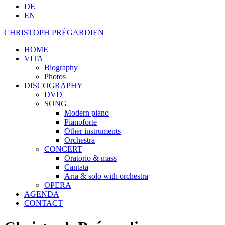
DE
EN
CHRISTOPH PRÉGARDIEN
HOME
VITA
Biography
Photos
DISCOGRAPHY
DVD
SONG
Modern piano
Pianoforte
Other instruments
Orchestra
CONCERT
Oratorio & mass
Cantata
Aria & solo with orchestra
OPERA
AGENDA
CONTACT