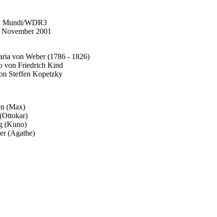
ia Mundi/WDR3
m November 2001
ria von Weber (1786 - 1826)
o von Friedrich Kind
on Steffen Kopetzky
en (Max)
(Ottokar)
g (Kuno)
er (Agathe)