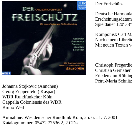
Der Freischütz
Deutsche Harmon
Erscheinungsdatu
Spieldauer 120' 33"
Komponist: Carl Ma
Nach einem Librett
Mit neuen Texten v
Christoph Prégardi
Christian Gerhaher 
Friedemann Röhlin
Petra-Maria Schnitz
Johanna Stojkovic (Ännchen)
Georg Zeppenfeld ( Kaspar)
WDR Rundfunkchor Köln
Cappella Coloniensis des WDR
Bruno Weil
Aufnahme: Westdeutscher Rundfunk Köln, 25. 6. - 1. 7. 2001
Katalognummer: 05472 77536 2, 2 CDs