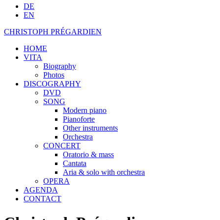
DE
EN
CHRISTOPH PRÉGARDIEN
HOME
VITA
Biography
Photos
DISCOGRAPHY
DVD
SONG
Modern piano
Pianoforte
Other instruments
Orchestra
CONCERT
Oratorio & mass
Cantata
Aria & solo with orchestra
OPERA
AGENDA
CONTACT