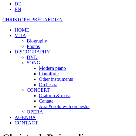
DE
EN
CHRISTOPH PRÉGARDIEN
HOME
VITA
Biography
Photos
DISCOGRAPHY
DVD
SONG
Modern piano
Pianoforte
Other instruments
Orchestra
CONCERT
Oratorio & mass
Cantata
Aria & solo with orchestra
OPERA
AGENDA
CONTACT